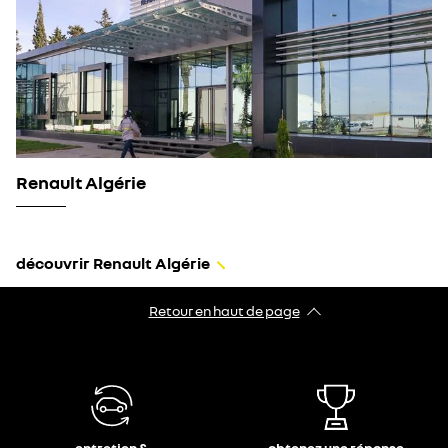
système de
surveillance de
l'attention du
conducteur
Renault Algérie
découvrir Renault Algérie
Retour en haut de page​
entretien &
obtenez une réponse