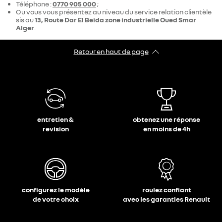
Téléphone :
0770 905 000
;
Ou vous vous présentez au niveau du service relation clientèle
sis au
13, Route Dar El Beida zone industrielle Oued Smar
Alger
.
Retour en haut de page​
entretien &
obtenez une réponse
revision
en moins de 4h
configurez le modèle
roulez confiant
de votre choix
avec les garanties Renault